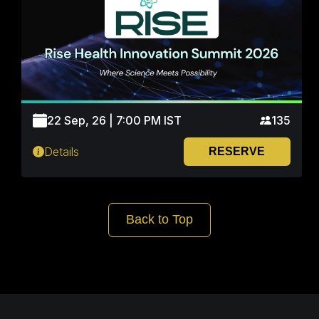
22 Sep, 26 | 7:00 PM IST
135
Details
RESERVE
Back to Top